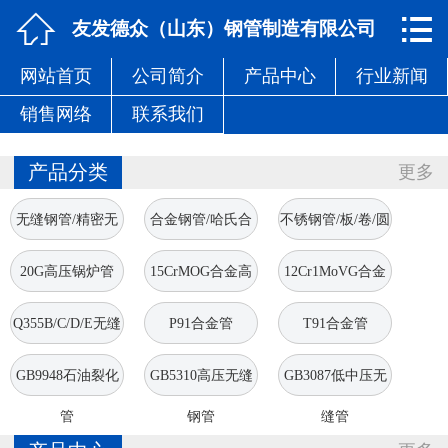


网站首页

友发德众（山东）钢管制造有限公司
网站首页
公司简介
产品中心
行业新闻
公司简介
销售网络
联系我们
产品中心
产品分类
更多
行业新闻
无缝钢管/精密无
合金钢管/哈氏合
不锈钢管/板/卷/圆
销售网络
缝管
金管
棒
20G高压锅炉管
15CrMOG合金高
12Cr1MoVG合金
联系我们
压管
高压管
Q355B/C/D/E无缝
P91合金管
T91合金管
钢管
GB9948石油裂化
GB5310高压无缝
GB3087低中压无
管
钢管
缝管