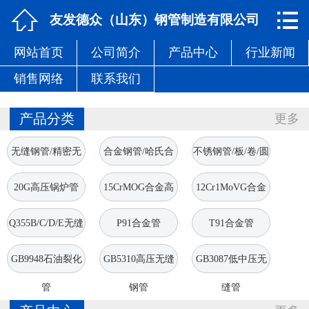


网站首页

友发德众（山东）钢管制造有限公司
网站首页
公司简介
产品中心
行业新闻
公司简介
销售网络
联系我们
产品中心
产品分类
更多
行业新闻
无缝钢管/精密无
合金钢管/哈氏合
不锈钢管/板/卷/圆
销售网络
缝管
金管
棒
20G高压锅炉管
15CrMOG合金高
12Cr1MoVG合金
联系我们
压管
高压管
Q355B/C/D/E无缝
P91合金管
T91合金管
钢管
GB9948石油裂化
GB5310高压无缝
GB3087低中压无
管
钢管
缝管