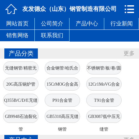


网站首页

友发德众（山东）钢管制造有限公司
网站首页
公司简介
产品中心
行业新闻
公司简介
销售网络
联系我们
产品中心
产品分类
更多
行业新闻
无缝钢管/精密无
合金钢管/哈氏合
不锈钢管/板/卷/圆
销售网络
缝管
金管
棒
20G高压锅炉管
15CrMOG合金高
12Cr1MoVG合金
联系我们
压管
高压管
Q355B/C/D/E无缝
P91合金管
T91合金管
钢管
GB9948石油裂化
GB5310高压无缝
GB3087低中压无
管
钢管
缝管