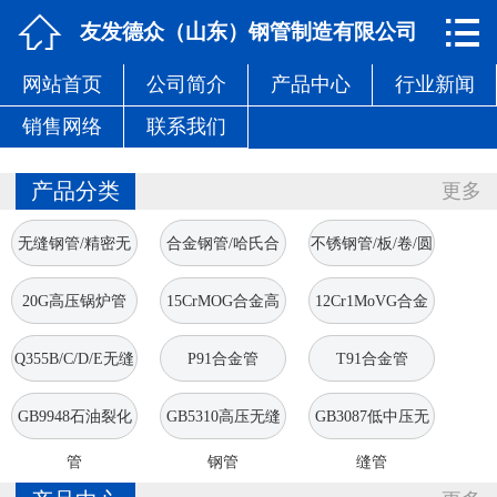


网站首页

友发德众（山东）钢管制造有限公司
网站首页
公司简介
产品中心
行业新闻
公司简介
销售网络
联系我们
产品中心
产品分类
更多
行业新闻
无缝钢管/精密无
合金钢管/哈氏合
不锈钢管/板/卷/圆
销售网络
缝管
金管
棒
20G高压锅炉管
15CrMOG合金高
12Cr1MoVG合金
联系我们
压管
高压管
Q355B/C/D/E无缝
P91合金管
T91合金管
钢管
GB9948石油裂化
GB5310高压无缝
GB3087低中压无
管
钢管
缝管